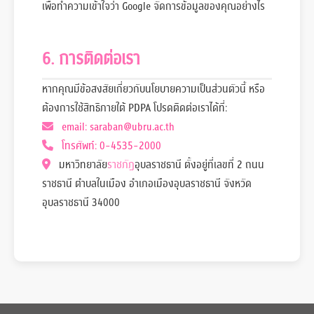
💳 ชำระค่าเทอม กองคลัง
📞 โทร. 1131
เพื่อทำความเข้าใจว่า Google จัดการข้อมูลของคุณอย่างไร
🏢 หอพัก / ชุดครุย / เช่าห้องประชุม
📞 โทร. 1980
6. การติดต่อเรา
📢 งานประชาสัมพันธ์
📞 โทร. 045352000
หากคุณมีข้อสงสัยเกี่ยวกับนโยบายความเป็นส่วนตัวนี้ หรือ
หรือเลือกถามบอทด้วยหัวข้อแนะนำด้านล่างค่ะ:
ต้องการใช้สิทธิภายใต้ PDPA โปรดติดต่อเราได้ที่:
📝 สมัครเรียน / ทะเบียน / วุฒิการศึกษา / หลักสูตร (โทร. 2144)
email: saraban@ubru.ac.th
💰 กองพัฒนานักศึษา,กู้ยืม กยศ. (โทร. 5204)
โทรศัพท์: 0-4535-2000
มหาวิทยาลัย
ราชภัฏ
อุบลราชธานี ตั้งอยู่ที่เลขที่ 2 ถนน
💳 ติดต่อชำระค่าเทอม (โทร. 1131)
ราชธานี ตำบลในเมือง อำเภอเมืองอุบลราชธานี จังหวัด
อุบลราชธานี 34000
🏢 หอพัก / ชุดครุย / เช่าห้องประชุม (โทร. 1980)