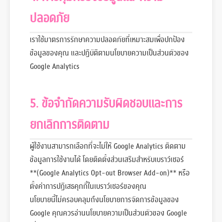
ปลอดภัย
เราใช้มาตรการรักษาความปลอดภัยที่เหมาะสมเพื่อปกป้อง
ข้อมูลของคุณ และปฏิบัติตามนโยบายความเป็นส่วนตัวของ
Google Analytics
5. ข้อจำกัดความรับผิดชอบและการ
ยกเลิกการติดตาม
สวัสดีค่ะ! ยินดีต้อนรับ
ผู้ใช้งานสามารถเลือกที่จะไม่ให้ Google Analytics ติดตาม
หนูคือผู้ช่วย AI ส่วนตัวของคุณ ยินดีให้บริการค่ะ สำหรับการ
ติดต่อด่วนตามลิงก์ด้านล่างนี้ค่ะ
ข้อมูลการใช้งานได้ โดยติดตั้งส่วนเสริมสำหรับเบราว์เซอร์
**(Google Analytics Opt-out Browser Add-on)** หรือ
📝 สมัครเรียน / ทะเบียน / วุฒิการศึกษา /
ตั้งค่าการปฏิเสธคุกกี้ในเบราว์เซอร์ของคุณ
📞 โทร. 2144
หลักสูตร
นโยบายนี้ไม่ครอบคลุมถึงนโยบายการจัดการข้อมูลของ
💰 กองพัฒนานักศึษา, กู้ยืม กยศ.
📞 โทร. 5204
Google คุณควรอ่านนโยบายความเป็นส่วนตัวของ Google